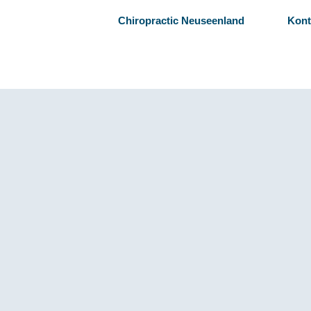
Chiropractic Neuseenland
Kont
!
Impressum
Julia Kudraß
<
Datenschutz
Rilkestraße 15
%
04416 Markkleeberg